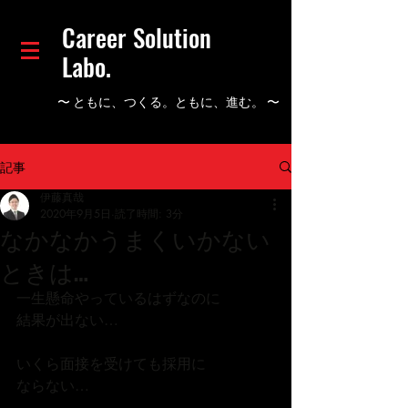
Career Solution
Labo.
​〜 ともに、つくる。ともに、進む。 〜
記事
伊藤真哉
2020年9月5日
読了時間: 3分
なかなかうまくいかない
ときは…
一生懸命やっているはずなのに
結果が出ない…
いくら面接を受けても採用に
ならない…