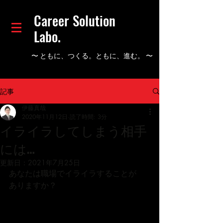
Career Solution
Labo.
​〜 ともに、つくる。ともに、進む。 〜
記事
伊藤真哉
2020年11月12日
読了時間: 3分
イライラしてしまう相手
には…
更新日：
2021年7月25日
あなたは職場でイライラすることが
ありますか？