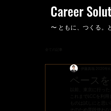
Career Solu
​〜 ともに、つくる。
全ての記事
伊藤真哉
2020年
ペースを
以前、東京に行った
これまでLCCを利
ものは試しにと思い
そのため普段使わな