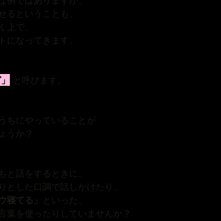
な例ではありますが、
せるということも、
く上で、
トになってきます。
グ」
 と呼びます。
うちにやっていることが
ょうか？
もと話をするときに、
りとした口調で話しかけたり、
ウ寝てる」
といった、
言葉を使ったりしていませんか？