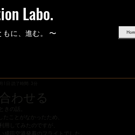
tion Labo.
ともに、進む。 〜
Hom
6月1日
読了時間: 3分
合わせる
ときの話。
用したことがなかったため、
利用してみたのですが、
い成田空港発着のフライトでした。