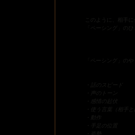
このように、相手に
「ペーシング」のひ
「ペーシング」のや
・話のスピード
・声のトーン
・感情の起伏
・使う言葉（相手と
・動作
・手足の位置
・姿勢