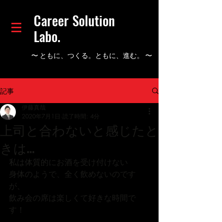
Career Solution
Labo.
​〜 ともに、つくる。ともに、進む。 〜
記事
伊藤真哉
2020年7月1日
読了時間: 4分
上司と合わないと感じたと
きは…
私は体質的にお酒を受け付けない
身体のようで、全く飲めないのです
が、
飲み会の席は楽しくて好きな時間で
す！