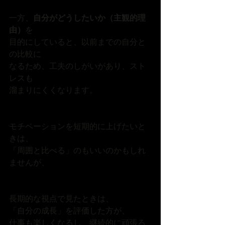
一方、
自分がどうしたいか（主観的理
由）
を
目的にしていると、以前までの自分と
の比較に
なるため、工夫のしがいがあり、スト
レスも
溜まりにくくなります。
モチベーションを短期的に上げたいと
きは、
「周囲と比べる」のもいいのかもしれ
ませんが、
長期的な視点で見たときは、
「自分の成長」を評価した方が、
仕事も楽しくなるし、継続的に頑張ろ