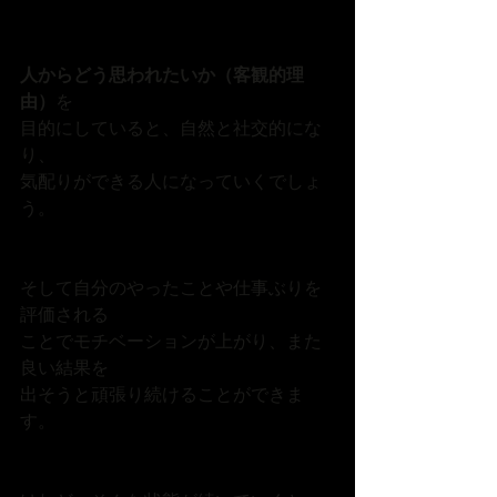
人からどう思われたいか（客観的理
由）
を
目的にしていると、自然と社交的にな
り、
気配りができる人になっていくでしょ
う。
そして自分のやったことや仕事ぶりを
評価される
ことでモチベーションが上がり、また
良い結果を
出そうと頑張り続けることができま
す。