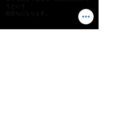
うという
気持ちになります。
同僚や先輩と自分を比べて、足りてい
ない
ところを知って努力することは大切な
ことです。
ただ、必要以上に落ち込まないこと。
目的はできない自分の確認ではなく、
自分の成長のための課題の確認です。
目的はできるようになることです。