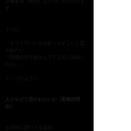
評価基準（目的）は２つに分けられま
す。
１つは、
「テストでいい点を取ってすごいと思
われたい」
「同期の中で抜きんでて上司に認めら
れたい」
といったように、
人からどう思われたいか（客観的理
由）
を目的に置いてる場合。