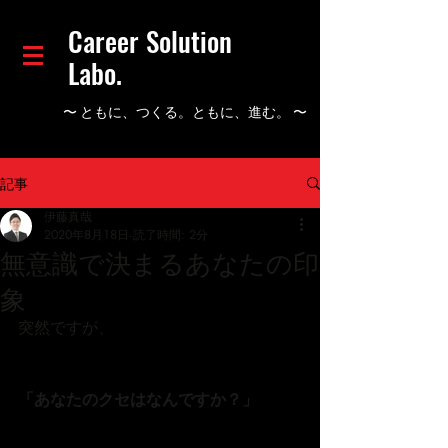
Career Solution
Labo.
​〜 ともに、つくる。ともに、進む。 〜
記事
伊藤真哉
2020年8月18日
読了時間: 2分
無意識で決まるあなたの印
象
突然ですが、
「あなたのクセはなんですか？」