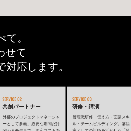
べて。
わせて
で対応します。
SERVICE 02
SERVICE 03
​共創パートナー
研修・講演
外部のプロジェクトマネージャ
管理職研修・伝え方・面談スキ
ーとして参画。必要な期間だけ
ル・チームビルディング。落語
関わるモデルで、固定コストを
家としての話術を活かした「笑