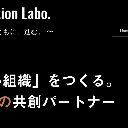
tion Labo.
ともに、進む。 〜
Hom
い組織」
をつくる。
の
共創パートナー